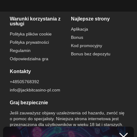
Warunki korzystania z
Najlepsze strony
usługi
Aplikacja
Polityka plików cookie
Bonus
Polityka prywatności
Kod promocyjny
Regulamin
Bonus bez depozytu
Odpowiedzialna gra
Kontakty
+48505768392
info@jackbitcasino-pl.com
Graj bezpiecznie
Jeśli zauważysz objawy uzależnienia od hazardu, zwróć się
o pomoc do specjalisty. Niniejsza strona internetowa jest
przeznaczona dla użytkowników w wieku 18 lat i starszych.