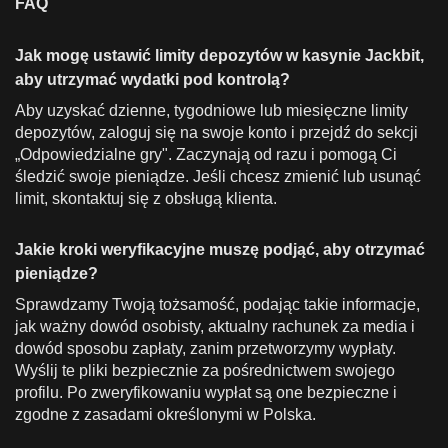
FAQ
Jak mogę ustawić limity depozytów w kasynie Jackbit,
aby utrzymać wydatki pod kontrolą?
Aby uzyskać dzienne, tygodniowe lub miesięczne limity
depozytów, zaloguj się na swoje konto i przejdź do sekcji
„Odpowiedzialne gry". Zaczynają od razu i pomogą Ci
śledzić swoje pieniądze. Jeśli chcesz zmienić lub usunąć
limit, skontaktuj się z obsługą klienta.
Jakie kroki weryfikacyjne muszę podjąć, aby otrzymać
pieniądze?
Sprawdzamy Twoją tożsamość, podając takie informacje,
jak ważny dowód osobisty, aktualny rachunek za media i
dowód sposobu zapłaty, zanim przetworzymy wypłaty.
Wyślij te pliki bezpiecznie za pośrednictwem swojego
profilu. Po zweryfikowaniu wypłat są one bezpieczne i
zgodne z zasadami określonymi w Polska.