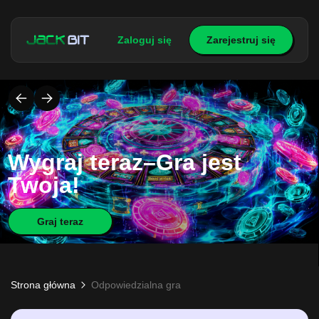
Zaloguj się
Zarejestruj się
Wygraj teraz–Gra jest
Twoja!
Graj teraz
Strona główna
Odpowiedzialna gra