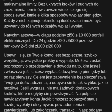
maksymalne limity. Bez ukrytych kroków i trudnych do
zrozumienia terminów zawsze wiesz, czego się
spodziewać. Istnieje kilka sposobów wypłaty pieniędzy.
Każdy z nich zajmuje określoną ilość czasu i może być
używany do różnych rodzajów wpłat i wypłat.
Natychmiastowe—w ciągu godziny zł50 zł10 000 portfeli
elektronicznych Do 24 godzin zł20 zł5000 przelew
bankowy 2–5 dni zł100 zł20 000
Upewnij się, że Twoje konto jest bezpieczne, szybko
weryfikując wszystkie prośby o wypłatę. Możesz zostać
poproszony o przedstawienie dowodu na to, kim jesteś,
zwłaszcza jeśli chcesz wypłacić dużą kwotę pieniędzy lub
po raz pierwszy. Celem jest zapewnienie bezpieczeństwa
Twojego doświadczenia, a odbywa się to tak szybko, jak to
możliwe. Jeśli wygrasz, nie ma żadnych dodatkowych
kroków, które mogłyby cię powstrzymać. Na pulpicie
nawigacyjnym konta Jackbit możesz zobaczyć status
każdej wypłaty i otrzymywać powiadomienia o
zatwierdzeniu lub zakończeniu transakcji. Nasz oddany