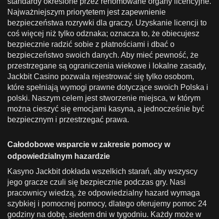
standardy określone przez renomowane organy licencyjne.
Najważniejszym priorytetem jest zapewnienie
bezpieczeństwa rozrywki dla graczy. Uzyskanie licencji to
coś więcej niż tylko odznaka; oznacza to, że obiecujesz
bezpiecznie radzić sobie z płatnościami i dbać o
bezpieczeństwo swoich danych. Aby mieć pewność, że
przestrzegane są ograniczenia wiekowe i lokalne zasady,
Jackbit Casino pozwala rejestrować się tylko osobom,
które spełniają wymogi prawne dotyczące swoich Polska i
polski. Naszym celem jest stworzenie miejsca, w którym
można cieszyć się emocjami kasyna, a jednocześnie być
bezpiecznym i przestrzegać prawa.
Całodobowe wsparcie w zakresie pomocy w
odpowiedzialnym hazardzie
Kasyno Jackbit dokłada wszelkich starań, aby wszyscy
jego gracze czuli się bezpiecznie podczas gry. Nasi
pracownicy wiedzą, że odpowiedzialny hazard wymaga
szybkiej i pomocnej pomocy, dlatego oferujemy pomoc 24
godziny na dobę, siedem dni w tygodniu. Każdy może w