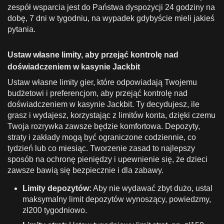
zespół wsparcia jest do Państwa dyspozycji 24 godziny na
dobę, 7 dni w tygodniu, na wypadek gdybyście mieli jakieś
pytania.
Ustaw własne limity, aby przejąć kontrolę nad
doświadczeniem w kasynie Jackbit
Ustaw własne limity gier, które odpowiadają Twojemu
budżetowi i preferencjom, aby przejąć kontrolę nad
doświadczeniem w kasynie Jackbit. Ty decydujesz, ile
grasz i wydajesz, korzystając z limitów konta, dzięki czemu
Twoja rozrywka zawsze będzie komfortowa. Depozyty,
straty i zakłady mogą być ograniczone codziennie, co
tydzień lub co miesiąc. Tworzenie zasad to najlepszy
sposób na ochronę pieniędzy i upewnienie się, że dzieci
zawsze bawią się bezpiecznie i dla zabawy.
Limity depozytów:
Aby nie wydawać zbyt dużo, ustal
maksymalny limit depozytów wynoszący, powiedzmy,
zł200 tygodniowo.