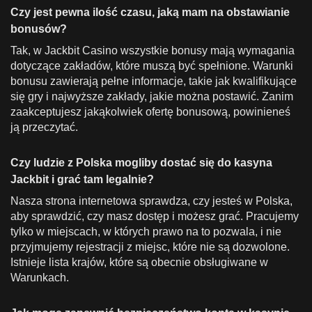
Czy jest pewna ilość czasu, jaką mam na obstawianie
bonusów?
Tak, w Jackbit Casino wszystkie bonusy mają wymagania
dotyczące zakładów, które muszą być spełnione. Warunki
bonusu zawierają pełne informacje, takie jak kwalifikujące
się gry i najwyższe zakłady, jakie można postawić. Zanim
zaakceptujesz jakąkolwiek ofertę bonusową, powinieneś
ją przeczytać.
Czy ludzie z Polska mogliby dostać się do kasyna
Jackbit i grać tam legalnie?
Nasza strona internetowa sprawdza, czy jesteś w Polska,
aby sprawdzić, czy masz dostęp i możesz grać. Pracujemy
tylko w miejscach, w których prawo na to pozwala, i nie
przyjmujemy rejestracji z miejsc, które nie są dozwolone.
Istnieje lista krajów, które są obecnie obsługiwane w
Warunkach.