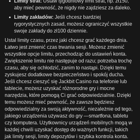
Limity strat:
Ustaw tygodniowy limit strat, np. zł150,
aby mieć pewność, że nigdy nie zajdziesz za daleko.
Limity zakładów:
Jeśli chcesz bardziej
rygorystycznych zasad, możesz ograniczyć wszystkie
swoje zakłady do zł100 dziennie.
Ustal limity czasu, przez jaki chcesz grać każdego dnia.
Łatwo jest zmienić czas trwania sesji. Możesz zmienić
wszystkie opcje limitu, przechodząc do ustawień konta.
Zwiększenie limitu nie następuje od razu; potrzeba trochę
czasu, aby się ochłodzić, zanim to nastąpi. Dzięki temu
zyskujesz dodatkowe bezpieczeństwo i spokój ducha.
Jeśli chcesz cieszyć się Jackbit Casino na telefonie lub
tablecie, możesz uzyskać różnorodne gry i mocne
narzędzia, które pomogą Ci grać odpowiedzialnie. Dzięki
temu możesz mieć pewność, że zawsze będziesz
odpowiedzialny za swoją aktywność, niezależnie od tego,
jakiego urządzenia używasz do gry —smartfona, tabletu
czy komputera. Użytkownicy urządzeń mobilnych mogą w
każdej chwili uzyskać dostęp do ważnych funkcji, takich
jak limity sesji, limity depozytów i szybka kontrola konta.